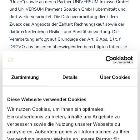
"Unzer") sowie an deren Partner UNIVERSUM Inkasso GmbH
und UNIVERSUM Payment Solution GmbH übermittelt und
dort weiterverarbeitet. Die Datenverarbeitung dient dem
Zweck des Angebots der Zahlart Rechnungskauf sowie der
dafür erforderlichen Risiko- und Bonitätsbewertung. Die
Verarbeitung erfolgt auf Grundlage des Art. 6 Abs. 1 lit. f
DSGVO aus unserem überwiegenden berechtigten Interesse
an einem Angebot von verschiedenen Zahlarten sowie am
Schutz vor Zahlungsausfall.
Sie haben das Recht aus
Gründen, die sich aus Ihrer besonderen Situation ergeben,
jederzeit gegen diese auf Art. 6 Abs. 1 lit. f DSGVO
Zustimmung
Details
Über Cookies
beruhende Verarbeitung Sie betreffender
personenbezogener Daten durch eine Mitteilung an uns zu
widersprechen.
Zum Zwecke der eigenen Bonitätsprüfung
Diese Webseite verwendet Cookies
übermittelt Unzer Daten an Wirtschaftsauskunfteien
Wir nutzen Cookies, um Ihnen ein optimales
(Auskunfteien) und erhält von diesen Auskünfte sowie ggf.
Einkaufserlebnis zu bieten, Inhalte und Angebote zu
Bonitätsinformationen auf Basis mathematisch-statistischer
verbessern sowie die Nutzung unserer Webseite zu
Verfahren, in deren Berechnung unter anderem
analysieren. Außerdem geben wir Informationen zu Ihrer
Anschriftendaten einfließen.
Verwendung unserer Website an unsere Partner für